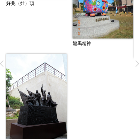
好兆（灶）頭
文
龍馬精神
親