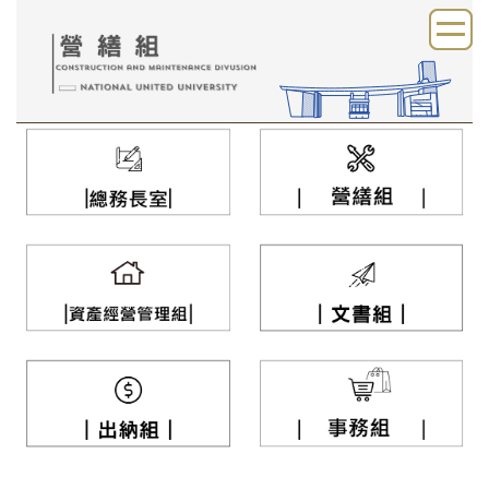
跳
到
主
要
內
容
區