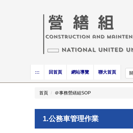
跳
到
主
要
內
容
區
:::
回首頁
網站導覽
聯大首頁
首頁
＠事務營繕組SOP
1.公務車管理作業