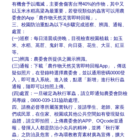
有機會予以殲滅，主要會傷害台灣40%的作物，其中又
以玉米水稻高梁為最重要，若發現類似的蟲害可以用農
委會的App「農作物天然災害即時回報」。
三、校園防治重點為以下4步驟完成巡察、辨識、通報、
處置：
(一)巡察：每日清晨或傍晚，目視檢查校園植栽：如玉
米、水稻、萵苣、鬼針草、向日葵、花生、大豆、紅豆
等。
(二)辨識：農委會所提供之圖示辨識。
(三)通報：下載「農作物天然災害即時回報App」，傳送
疑似照片，在登錄時選擇農委會，並以通用密碼0000登
入，即可進入系統。進入後，點選「新增」進行秋行蟲
通報，隨即可以拍照上傳。
(四)處置：一旦確定為秋行軍蟲，請立即通知農委會防檢
局專線，0800-039-131協助處理。
四、請務必督導所屬落實執行，並請學生、老師、家長
們或民眾，在住家、校園或其他公共空間如有發現疑似
蟲體，請立即拍照，上傳農委會的APP、OQcode並通
報，發揮人人都是防治小尖兵的精神，並將「秋行軍
蟲」之防治及危害，作為環教教育素材廣為宣傳，擴大