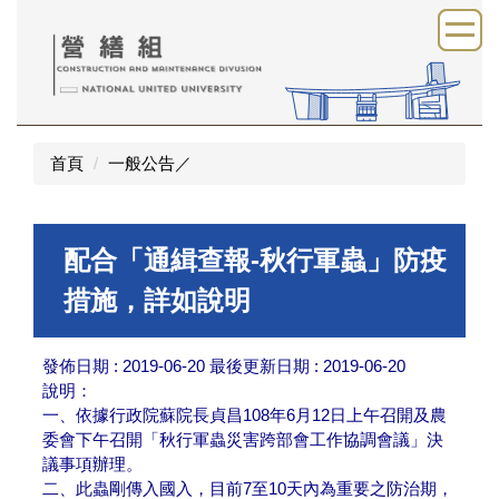
跳
到
主
要
內
容
首頁
一般公告／
區
配合「通緝查報-秋行軍蟲」防疫
措施，詳如說明
發佈日期 :
2019-06-20
最後更新日期 :
2019-06-20
說明：
一、依據行政院蘇院長貞昌108年6月12日上午召開及農
委會下午召開「秋行軍蟲災害跨部會工作協調會議」決
議事項辦理。
二、此蟲剛傳入國入，目前7至10天內為重要之防治期，