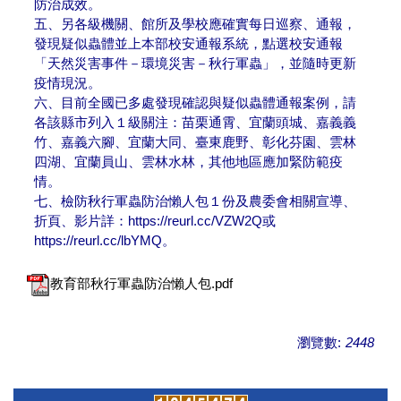
防治成效。
五、另各級機關、館所及學校應確實每日巡察、通報，
發現疑似蟲體並上本部校安通報系統，點選校安通報
「天然災害事件－環境災害－秋行軍蟲」，並隨時更新
疫情現況。
六、目前全國已多處發現確認與疑似蟲體通報案例，請
各該縣市列入１級關注：苗栗通霄、宜蘭頭城、嘉義義
竹、嘉義六腳、宜蘭大同、臺東鹿野、彰化芬園、雲林
四湖、宜蘭員山、雲林水林，其他地區應加緊防範疫
情。
七、檢防秋行軍蟲防治懶人包１份及農委會相關宣導、
折頁、影片詳：https://reurl.cc/VZW2Q或
https://reurl.cc/lbYMQ。
教育部秋行軍蟲防治懶人包.pdf
瀏覽數:
2448